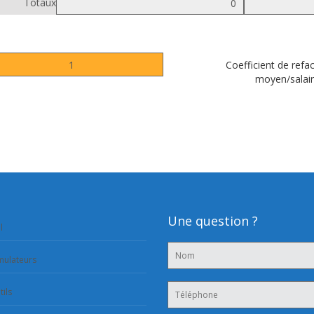
Totaux
Coefficient de refa
moyen/salair
Une question ?
l
mulateurs
tils