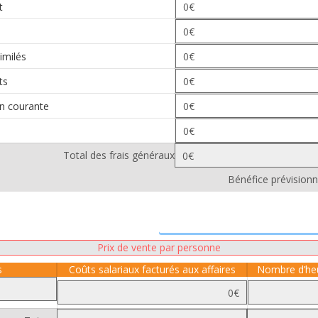
t
imilés
ts
on courante
Total des frais généraux
Bénéfice prévisionn
Prix de vente par personne
s
Coûts salariaux facturés aux affaires
Nombre d’heu