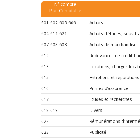
N° compte
Plan Comptable
601-602-605-606
Achats
604-611-621
Achats d’études, sous-tr
607-608-603
Achats de marchandises
612
Redevances de crédit-bai
613
Locations, charges locat
615
Entretiens et réparations
616
Primes d’assurance
617
Etudes et recherches
618-619
Divers
622
Rémunérations d’interméd
623
Publicité