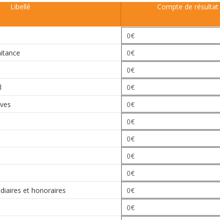
Libellé
Compte de résultat
aitance
l
ives
iaires et honoraires