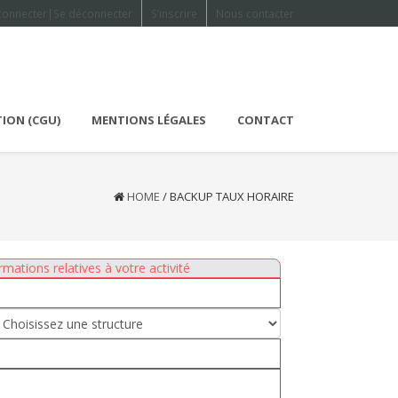
connecter|Se déconnecter
S’inscrire
Nous contacter
TION (CGU)
MENTIONS LÉGALES
CONTACT
HOME
/
BACKUP TAUX HORAIRE
rmations relatives à votre activité