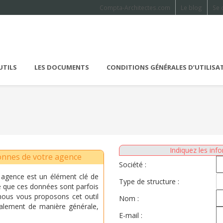
Compta-Architectes.com
Le blog
Se 
UTILS
LES DOCUMENTS
CONDITIONS GÉNÉRALES D’UTILISA
Indiquez les info
onnes de votre agence
Société :
 agence est un élément clé de
Type de structure :
e que ces données sont parfois
nous vous proposons cet outil
Nom :
alement de manière générale,
E-mail :