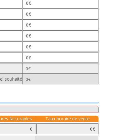
el souhaité
res facturables
Taux horaire de vente